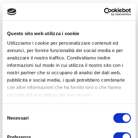
Rocco Cristello Ph.
Soresina (CR)
Sito web
Questo sito web utilizza i cookie
Utilizziamo i cookie per personalizzare contenuti ed
annunci, per fornire funzionalità dei social media e per
Opificio Grafico
analizzare il nostro traffico. Condividiamo inoltre
Cremona (CR)
informazioni sul modo in cui utilizza il nostro sito con i
Sito web
nostri partner che si occupano di analisi dei dati web,
pubblicità e social media, i quali potrebbero combinarle
con altre informazioni che ha fornito loro o che hanno
TecnoFoto Di G. Rosani
raccolto dal suo utilizzo dei loro servizi.
Cremona (CR)
Sito web
Selezione
Necessari
del
consenso
Art&Photos di Giunia Ricci
Preferenze